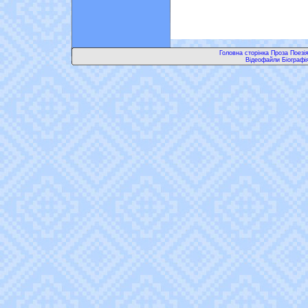
Головна сторінка Проза Поезі
Відеофайли Біографі