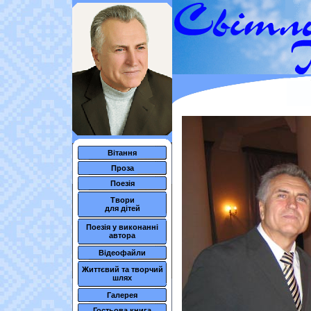
Вітання
Проза
Поезія
Твори
для дітей
Поезія у виконанні
автора
Відеофайли
Життєвий та творчий
шлях
Галерея
Гостьова книга